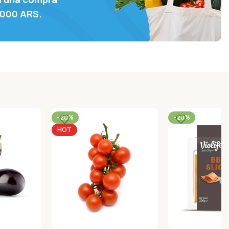
.000 ARS.
-20%
-20%
HOT