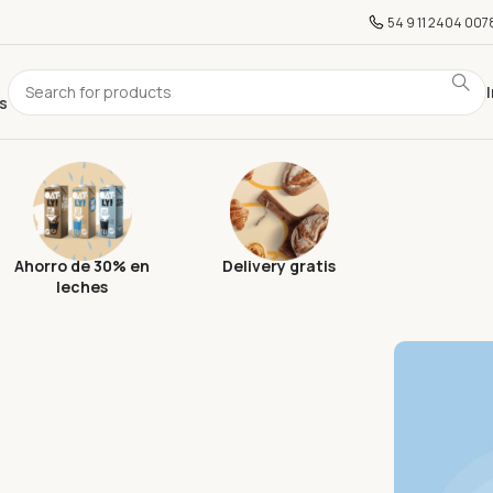
54 9 11 2404 007
I
s
Ahorro de 30% en
Delivery gratis
leches