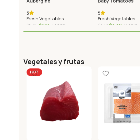
Aubergine
Baby Tomatoes
5
5
Fresh Vegetables
Fresh Vegetables
$
2,13
each
$
3,30
500g
$
2,85
$
4,10
Agregar Al Carrito
Agregar Al Carrito
Vegetales y frutas
HOT