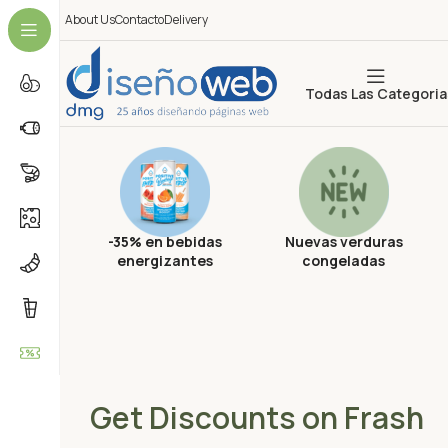
About Us
Contacto
Delivery
Todas Las Categoria
-35% en bebidas
Nuevas verduras
energizantes
congeladas
Get Discounts on Frash