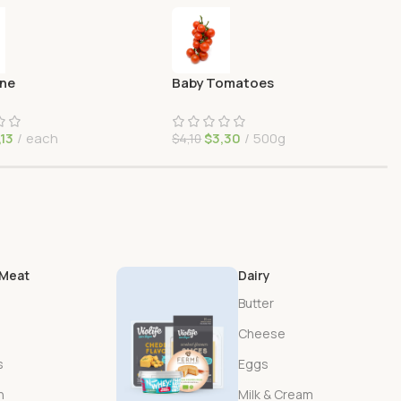
ine
Baby Tomatoes
,13
each
$
3,30
500g
$
4,10
 Meat
Dairy
Butter
Cheese
s
Eggs
n
Milk & Cream