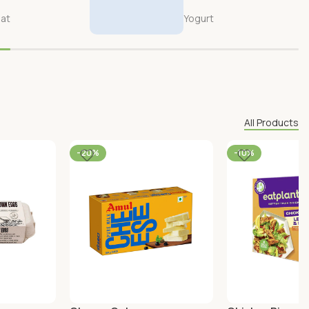
eat
Yogurt
All Products
-20%
-10%