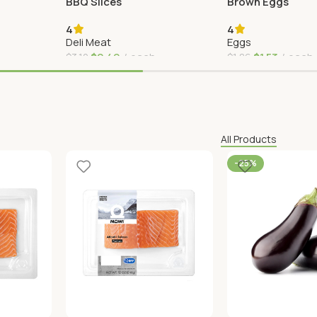
BBQ Slices
Brown Eggs
4
4
Deli Meat
Eggs
$
2,49
each
$
1,53
each
$
3,12
$
1,86
Agregar Al Carrito
Agregar Al Carrito
All Products
-25%