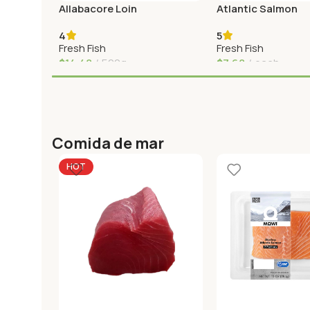
Allabacore Loin
Atlantic Salmon
4
5
Fresh Fish
Fresh Fish
$
14,48
500g
$
7,68
each
Agregar Al Carrito
Agregar Al Carrito
Comida de mar
HOT