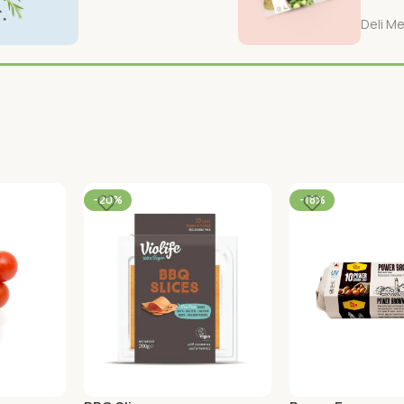
Deli M
-20%
-18%