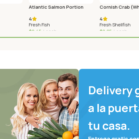
Atlantic Salmon Portion
Cornish Crab (W
4
4
Fresh Fish
Fresh Shellfish
$
8,45
each
$
8,25
each
Agregar Al Carrito
Agregar Al Carrito
Delivery 
a la puer
tu casa.
Entrega gratis co