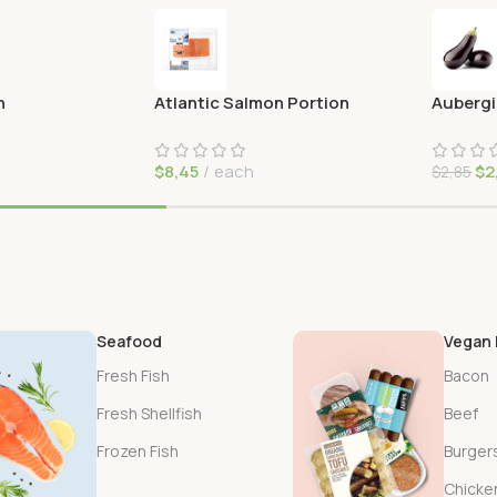
n
Atlantic Salmon Portion
Auberg
$
8,45
each
$
2
$
2,85
Seafood
Vegan
Fresh Fish
Bacon
Fresh Shellfish
Beef
Frozen Fish
Burger
Chicke