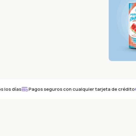
Sav
The
Oat
AH
en
 días
Pagos seguros con cualquier tarjeta de crédito
So
C