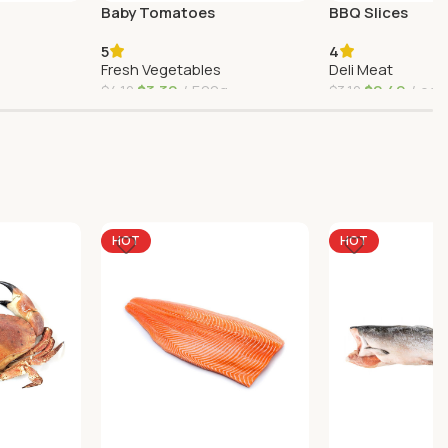
Baby Tomatoes
BBQ Slices
5
4
Fresh Vegetables
Deli Meat
$
3,30
500g
$
2,49
eac
$
4,10
$
3,12
Agregar Al Carrito
Agregar Al Carrit
HOT
HOT