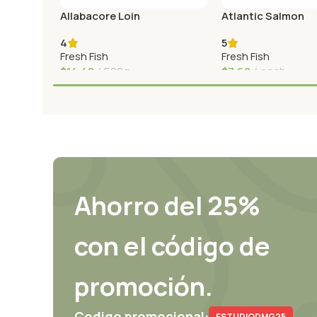
Allabacore Loin
Atlantic Salmon
4
5
Fresh Fish
Fresh Fish
$
14,48
500g
$
7,68
each
Agregar Al Carrito
Agregar Al Carrito
Ahorro del 25%
con el código de
promoción.
Codigo promocional:
ESTUDIODMG25