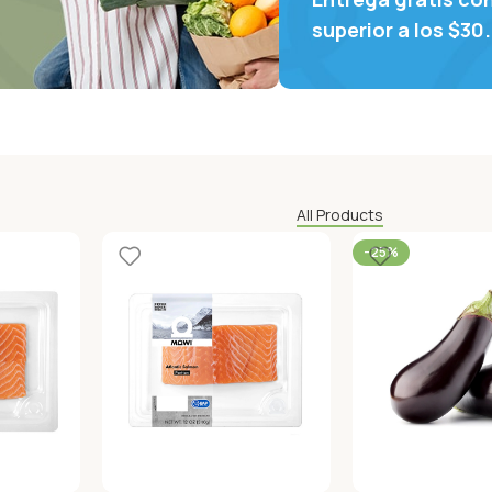
superior a los $30
All Products
-25%