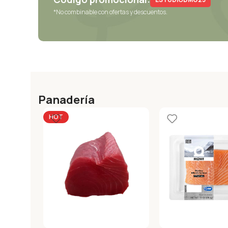
*No combinable con ofertas y descuentos.
Panadería
HOT