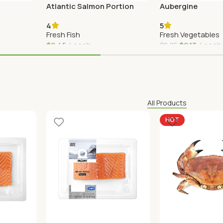
Atlantic Salmon Portion
Aubergine
4
5
Fresh Fish
Fresh Vegetables
$
8,45
each
$
2,13
each
$
2,85
Agregar Al Carrito
Agregar Al Carrito
All Products
HOT